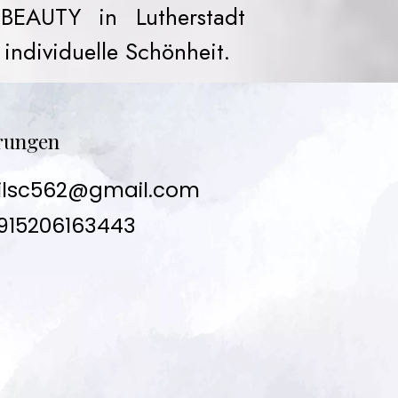
 BEAUTY in Lutherstadt
individuelle Schönheit.
rungen
ilsc562@gmail.com
915206163443