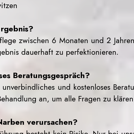
itzen
Ergebnis?
flege zwischen 6 Monaten und 2 Jahren
ebnis dauerhaft zu perfektionieren.
oses Beratungsgespräch?
in unverbindliches und kostenloses Bera
ehandlung an, um alle Fragen zu klären
Narben verursachen?
führung besteht kein Risiko. Nur bei 