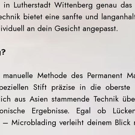
 in Lutherstadt Wittenberg genau das 
echnik bietet eine sanfte und langanhal
viduell an dein Gesicht angepasst.
g?
e manuelle Methode des Permanent Mak
ziellen Stift präzise in die oberste 
lich aus Asien stammende Technik übe
monische Ergebnisse. Egal ob Lück
– Microblading verleiht deinem Blick 