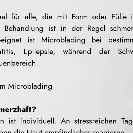
al für alle, die mit Form oder Fülle 
e Behandlung ist in der Regel schme
eignet ist Microblading bei bestim
titis, Epilepsie, während der Sch
uenbereich.
um Microblading
hmerzhaft?
 ist individuell. An stressreichen Ta
ann die Haut empfindlicher reagieren.